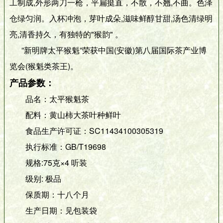
工制成,外形两刀一枪，平扁挺直，不散，不翘,不曲。色泽
仓绿匀润。入杯冲泡，芽叶成朵,滋味鲜醇甘甜,汤色清绿明
亮,清香持久，有独特的"猴韵" 。
”新明牌太平猴魁”荣获中国(安徽)第八届国际茶产业博
览会(猴魁类茶王)。
产品参数：
品名：太平猴魁茶
配料：黄山柿大茶叶种鲜叶
食品生产许可证：SC11434100305319
执行标准：GB/T19698
规格:75克×4 听装
级别: 极品
保质期：十八个月
生产日期：见包装袋