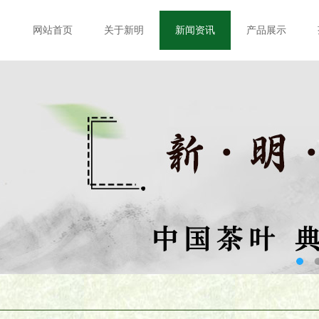
网站首页
关于新明
新闻资讯
产品展示