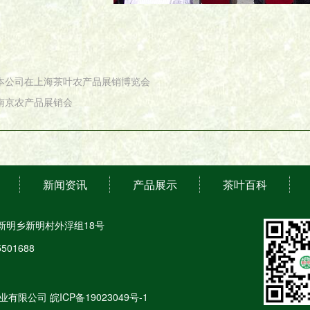
年本公司在上海茶叶农产品展销博览会
年南京农产品展销会
新闻资讯
产品展示
茶叶百科
新明乡新明村外浮组18号
501688
新明茶业有限公司
皖ICP备19023049号-1