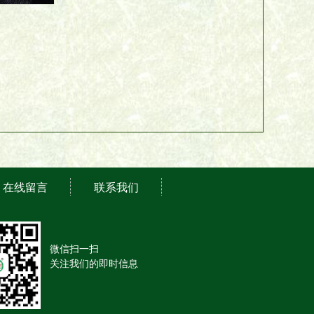
在线留言
联系我们
微信扫一扫
关注我们的即时信息