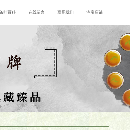
茶叶百科
在线留言
联系我们
淘宝店铺