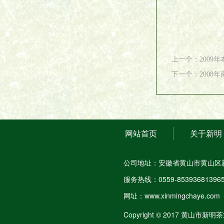
上一个：2009
下一个：2008
网站首页
关于新明
公司地址：安徽省黄山市黄山区
服务热线：0559-853936813965
网址：www.xinmingchaye.com
Copyright © 2017 黄山市