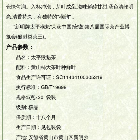
仓绿匀润。入杯冲泡，芽叶成朵,滋味鲜醇甘甜,汤色清绿明
亮,清香持久，有独特的"猴韵" 。
”新明牌太平猴魁”荣获中国(安徽)第八届国际茶产业博
览会(猴魁类茶王)。
产品参数：
品名：太平猴魁茶
配料：黄山柿大茶叶种鲜叶
食品生产许可证：SC11434100305319
执行标准：GB/T19698
规格:5克×20 袋装
级别: 极品
保质期：十八个月
生产日期：见包装袋
产地: 安徽省黄山市黄山区新明乡