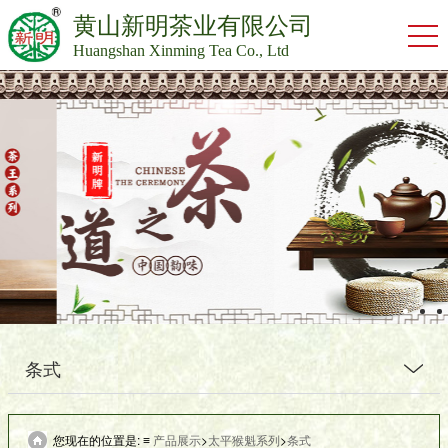
黄山新明茶业有限公司
Huangshan Xinming Tea Co., Ltd
条式
您现在的位置是: ≡
产品展示
>
太平猴魁系列
>
条式