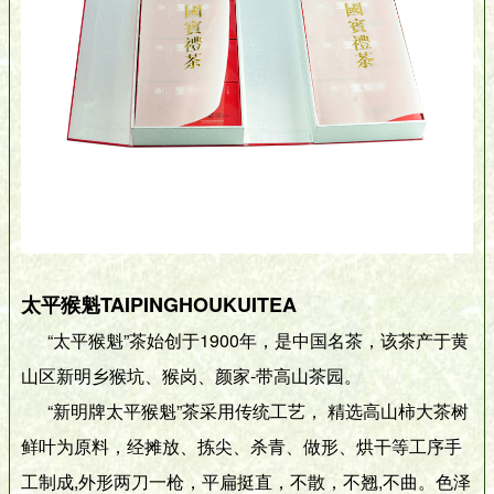
太平猴魁TAIPINGHOUKUITEA
“太平猴魁”茶始创于1900年，是中国名茶，该茶产于黄
山区新明乡猴坑、猴岗、颜家-带高山茶园。
“新明牌太平猴魁”茶采用传统工艺， 精选高山柿大茶树
鲜叶为原料，经摊放、拣尖、杀青、做形、烘干等工序手
工制成,外形两刀一枪，平扁挺直，不散，不翘,不曲。色泽