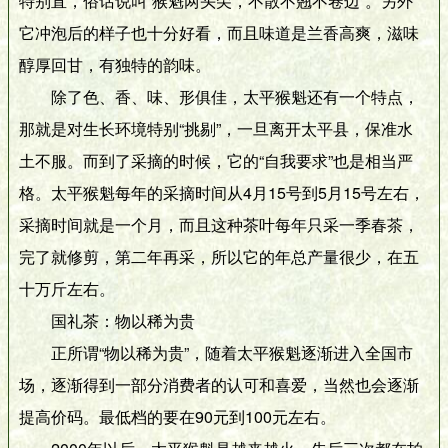
特别直，俗话说叫“猴魁两头尖，不散不翘不卷边”。另外
它冲泡后的样子也十分好看，而且味道是兰香高爽，滋味
醇厚回甘，有独特的韵味。
除了色、香、味、形俱佳，太平猴魁还有一个特点，
那就是对生长环境特别“挑剔”，一旦离开太平县，保准水
土不服。而到了采摘的时候，它的“自我要求”也是相当严
格。太平猴魁每年的采摘时间从4月15号到5月15号左右，
采摘时间就是一个月，而且这种茶叶每年只采一季春茶，
完了就修剪，第二年再采，所以它的年总产量很少，在五
十万斤左右。
国礼茶：物以稀为贵
正所谓“物以稀为贵”，随着太平猴魁逐渐进入全国市
场，逐渐得到一部分消费者的认可和喜爱，当然也会逐渐
提高价码。最低档的要在90元到100元左右。