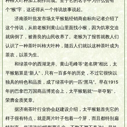
种柿大叶种加工制作而成。至于它的名字中为什么会有
个“猴”字，这还得从一个传说故事说起。
济南茶叶批发市场太平猴魁经销商俞标向记者介绍了
这个传说，从前老猴到黄山山里面找小猴，因为饥寒交迫
就病倒了，被善良的山民收养了。老猴为了报答就教人们
认识了一种茶叶叫柿大叶种，随后人们就以这种茶叶成为
茶农，以茶为生。
和绿茶中的西湖龙井、黄山毛峰等“老名牌”相比，太
平猴魁算是“新人”，只有一百多年的历史，不过它很快以
独具的特色和品质，成了绿茶中的一匹“黑马”。早在1915
年的巴拿巴万国商品博览会上，太平猴魁就“一举夺魁”，
荣膺金质奖章。
据济南茶叶行业协会赵建设介绍，太平猴魁首先它的
样子很有特点，就是两片叶子包着一个芽，而且都特别扁