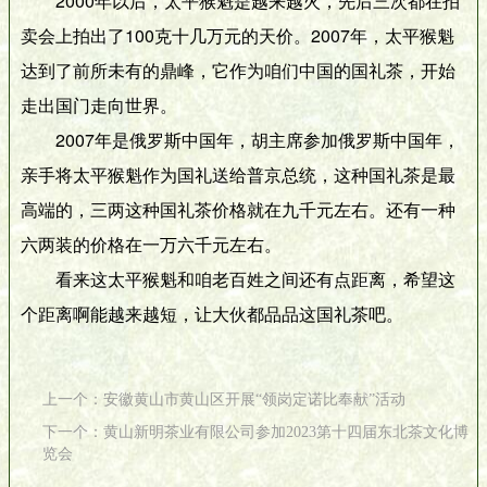
2000年以后，太平猴魁是越来越火，先后三次都在拍
卖会上拍出了100克十几万元的天价。2007年，太平猴魁
达到了前所未有的鼎峰，它作为咱们中国的国礼茶，开始
走出国门走向世界。
2007年是俄罗斯中国年，胡主席参加俄罗斯中国年，
亲手将太平猴魁作为国礼送给普京总统，这种国礼茶是最
高端的，三两这种国礼茶价格就在九千元左右。还有一种
六两装的价格在一万六千元左右。
看来这太平猴魁和咱老百姓之间还有点距离，希望这
个距离啊能越来越短，让大伙都品品这国礼茶吧。
上一个：安徽黄山市黄山区开展“领岗定诺比奉献”活动
下一个：黄山新明茶业有限公司参加2023第十四届东北茶文化博
览会